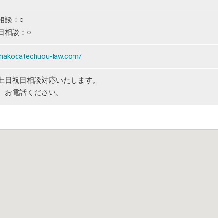
相談：○
日相談：○
//hakodatechuou-law.com/
土日祝日相談対応いたします。
、お電話ください。