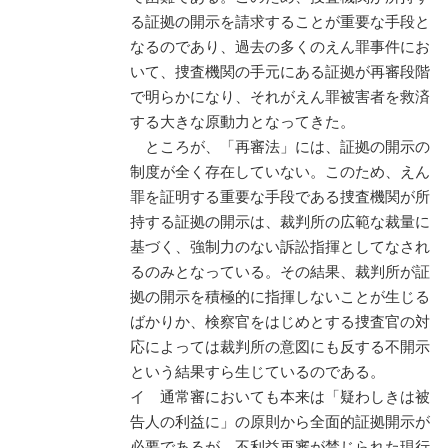
る証拠の開示を請求することが重要な手段と
なるのであり、過去の多くのえん罪事件にお
いて、捜査機関の手元にある証拠が再審段階
で明らかになり、それがえん罪被害者を救済
する大きな原動力となってきた。
ところが、「再審法」には、証拠の開示の
制度が全く存在していない。このため、えん
罪を証明する重要な手段である捜査機関が所
持する証拠の開示は、裁判所の広範な裁量に
基づく、強制力のない訴訟指揮としてなされ
るのみとなっている。その結果、裁判所が証
拠の開示を積極的に指揮しないことが生じる
ばかりか、検察官をはじめとする捜査官の対
応によっては裁判所の意図にも反する不開示
という結果すら生じているのである。
イ 通常審においても本来は「疑わしきは被
告人の利益に」の原則から全面的証拠開示が
必要であるが、不利益再審が禁じられた現行