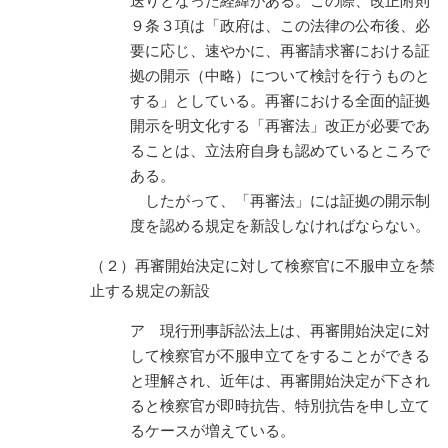
送りとなった経緯がある。この際、改正附則
９条３項は「政府は、この法律の公布後、必
要に応じ、速やかに、再審請求審における証
拠の開示（中略）について検討を行うものと
する」としている。再審における全面的証拠
開示を明文化する「再審法」改正が必要であ
ることは、立法府自身も認めているところで
ある。
したがって、「再審法」には証拠の開示制
度を認める規定を新設しなければならない。
（２）再審開始決定に対して検察官に不服申立を禁
止する規定の新設
ア 現行刑事訴訟法上は、再審開始決定に対
して検察官が不服申立てをすることができる
と理解され、近年は、再審開始決定が下され
ると検察官が即時抗告、特別抗告を申し立て
るケースが増えている。