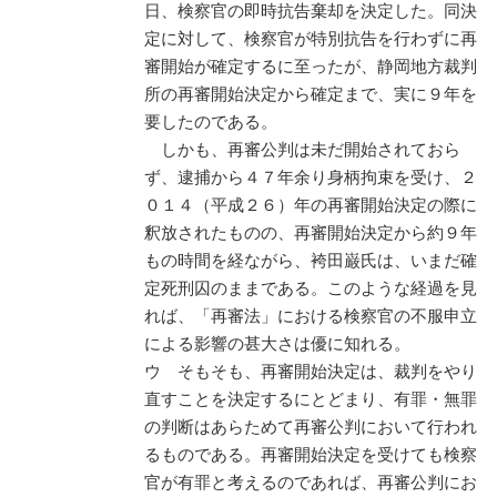
日、検察官の即時抗告棄却を決定した。同決
定に対して、検察官が特別抗告を行わずに再
審開始が確定するに至ったが、静岡地方裁判
所の再審開始決定から確定まで、実に９年を
要したのである。
しかも、再審公判は未だ開始されておら
ず、逮捕から４７年余り身柄拘束を受け、２
０１４（平成２６）年の再審開始決定の際に
釈放されたものの、再審開始決定から約９年
もの時間を経ながら、袴田巌氏は、いまだ確
定死刑囚のままである。このような経過を見
れば、「再審法」における検察官の不服申立
による影響の甚大さは優に知れる。
ウ そもそも、再審開始決定は、裁判をやり
直すことを決定するにとどまり、有罪・無罪
の判断はあらためて再審公判において行われ
るものである。再審開始決定を受けても検察
官が有罪と考えるのであれば、再審公判にお