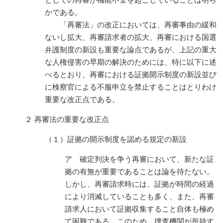
としての再審が機能不全を起こしていることは明ら
かである。
「再審法」の改正においては、再審事由の緩和
ないし拡大、再審請求者の拡大、再審における国選
弁護制度の新設も重要な論点であるが、上記の重大
な人権侵害の早期の解決のためには、特に以下に述
べるとおり、再審における証拠開示制度の新設並び
に検察官による不服申立を禁止することはとりわけ
重要な改正点である。
２ 再審法の重要な改正点
（１）証拠の開示制度を認める規定の新設
ア 確定判決を争う再審において、新たな証
拠の有無が重要であることは論を待たない。
しかし、再審請求時には、証拠が時間の経過
により消滅していることも多く、また、再審
請求人において証拠収集すること自体も極め
て困難である。このため、捜査機関が所持す