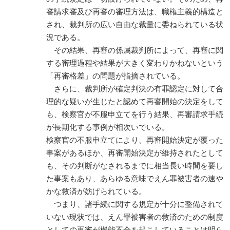
審請求審及び再審の審理方法は、職権主義的構造と
され、裁判所の広い自由な裁量に委ねられている状
況である。
その結果、再審の係属裁判所によって、再審に関
する審理過程や結果が大きく変わりかねないという
「再審格差」の問題が指摘されている。
さらに、裁判所が確定判決の有罪認定に対して合
理的な疑いが生じたと認めて再審開始の決定をして
も、検察官が不服申立てを行う結果、再審請求手続
が長期化する事例が相次いでいる。
検察官の不服申立てにより、再審開始決定が覆った
事案があるほか、再審開始決定が維持されたとして
も、その判断がなされるまでに相当長い時間を要し
た事案もあり、あらゆる意味でえん罪被害者の速や
かな救済が妨げられている。
つまり、諸手続に関する規定が十分に整備されて
いない現状では、えん罪被害者の救済のための制度