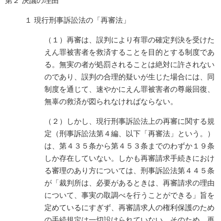
第２ 決議の理由
１ 現行刑事訴訟法の「再審法」
（１）再審は、誤判により有罪の確定判決を受けた
えん罪被害者を救済することを目的とする制度であ
る。無実の者が処罰されることは絶対に許されない
のであり、誤判の合理的疑いが生じた場合には、同
制度を通じて、速やかにえん罪被害者の尊厳回復、
無辜の救済が図られなければならない。
（２）しかし、現行刑事訴訟法上の再審に関する規
定（刑事訴訟法第４編、以下「再審法」という。）
は、第４３５条から第４５３条までのわずか１９条
しか存在していない。しかも再審請求手続きにおけ
る審理のあり方については、刑事訴訟法第４４５条
が「裁判所は、必要があるときは、再審請求の理由
について、事実の取調べを行うことができる」旨を
定めているにすぎず、再審請求人の権利保護のため
の手続規定は一切設けられていない。そのため、再