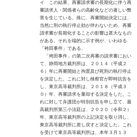
イ この結果、再審請求審の長期化に伴う再
審請求人・関係者らの高齢化などの著しい弊
害を生じている。殊に、再審開始決定には、
当然に刑の執行停止効が伴わないため、再審
請求審が長期化することの影響は甚大なもの
がある。それを端的に示す例が、いわゆる
「袴田事件」である。
「袴田事件」の第二次再審の請求審におい
て、静岡地方裁判所は、２０１４（平成２
６）年に再審開始と拘置及び死刑の執行停止
を決定した。これに対し検察官が即時抗告を
し、東京高等裁判所は、２０１８（平成３
０）年、再審請求を棄却する決定をした。こ
れに対して弁護団が特別抗告を申し立て、最
高裁判所第三小法廷は、２０２０（令和２）
年、東京高等裁判所の上記決定を取り消し、
東京高等裁判所に差し戻すと決定した。これ
を受けて東京高等裁判所は、本年３月１３