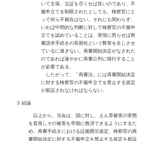
いて主張、立証を尽くせば良いのであり、不
服申立てを制限されたとしても、検察官にと
って何ら不都合はない。それにも関わらず、
いわば中間的な判断に対して検察官の不服申
立てを認めていることは、実情に照らせば再
審請求手続きの長期化という弊害を生じさせ
ているに過ぎない。再審開始決定がなされた
のであれば速やかに再審公判に移行すること
が必要である。
したがって、「再審法」には再審開始決定
に対する検察官の不服申立てを禁止する規定
が新設されなければならない。
３ 結論
以上から、当会は、国に対し、えん罪被害の実態
を直視しその被害を早期に救済できるようにするた
め、再審手続きにおける証拠開示規定、検察官の再
審開始決定に対する不服申立を禁止する規定を新設