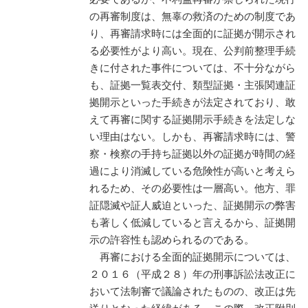
の再審制度は、無辜の救済のための制度であ
り、再審請求時には全面的に証拠が開示され
る必要性がより高い。現在、公判前整理手続
きに付された事件については、不十分ながら
も、証拠一覧表交付、類型証拠・主張関連証
拠開示といった手続きが法定されており、敢
えて再審に関する証拠開示手続きを法定しな
い理由はない。しかも、再審請求時には、警
察・検察の手持ち証拠以外の証拠が時間の経
過により消滅している危険性が高いと考えら
れるため、その必要性は一層高い。他方、罪
証隠滅や証人威迫といった、証拠開示の弊害
も著しく低減していると言えるから、証拠開
示の許容性も認められるのである。
再審における全面的証拠開示については、
２０１６（平成２８）年の刑事訴訟法改正に
おいて法制審で議論されたものの、改正は先